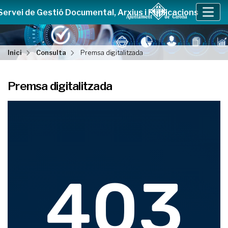
Servei de Gestió Documental, Arxius i Publicacions
Inici
Consulta
Premsa digitalitzada
Premsa digitalitzada