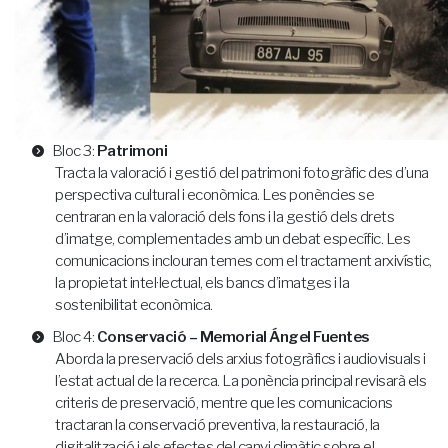
Bloc 3:
Patrimoni
Tracta la valoració i gestió del patrimoni fotogràfic des d’una
perspectiva cultural i econòmica. Les ponències se
centraran en la valoració dels fons i la gestió dels drets
d’imatge, complementades amb un debat específic. Les
comunicacions inclouran temes com el tractament arxivístic,
la propietat intel·lectual, els bancs d’imatges i la
sostenibilitat econòmica.
Bloc 4:
Conservació – Memorial Ángel Fuentes
Aborda la preservació dels arxius fotogràfics i audiovisuals i
l’estat actual de la recerca. La ponència principal revisarà els
criteris de preservació, mentre que les comunicacions
tractaran la conservació preventiva, la restauració, la
digitalització i els efectes del canvi climàtic sobre el