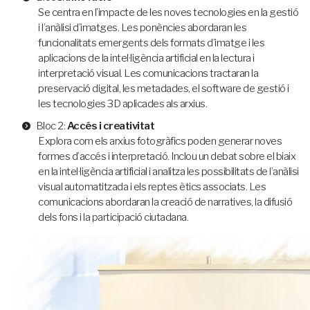
Se centra en l’impacte de les noves tecnologies en la gestió
i l’anàlisi d’imatges. Les ponències abordaran les
funcionalitats emergents dels formats d’imatge i les
aplicacions de la intel·ligència artificial en la lectura i
interpretació visual. Les comunicacions tractaran la
preservació digital, les metadades, el software de gestió i
les tecnologies 3D aplicades als arxius.
Bloc 2:
Accés i creativitat
Explora com els arxius fotogràfics poden generar noves
formes d’accés i interpretació. Inclou un debat sobre el biaix
en la intel·ligència artificial i analitza les possibilitats de l’anàlisi
visual automatitzada i els reptes ètics associats. Les
comunicacions abordaran la creació de narratives, la difusió
dels fons i la participació ciutadana.