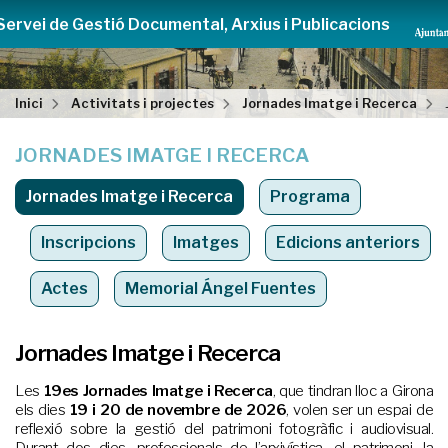
Servei de Gestió Documental, Arxius i Publicacions
Inici
Activitats i projectes
Jornades Imatge i Recerca
JORNADES IMATGE I RECERCA
Jornades Imatge i Recerca
Programa
Inscripcions
Imatges
Edicions anteriors
Actes
Memorial Ángel Fuentes
Jornades Imatge i Recerca
Les
19es Jornades Imatge i Recerca
, que tindran lloc a Girona
els dies
19 i 20 de novembre de 2026
, volen ser un espai de
reflexió sobre la gestió del patrimoni fotogràfic i audiovisual.
Durant dos dies, professionals de l’arxivística, el patrimoni, la