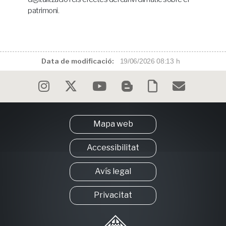
patrimoni.
Data de modificació:
19/06/2026 08:13 h
Mapa web
Accessibilitat
Avís legal
Privacitat