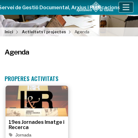
Servei de Gestió Documental, Arxius i Publicacions
Inici
Activitats i projectes
Agenda
Agenda
PROPERES ACTIVITATS
19es Jornades Imatge i
Recerca
Jornada