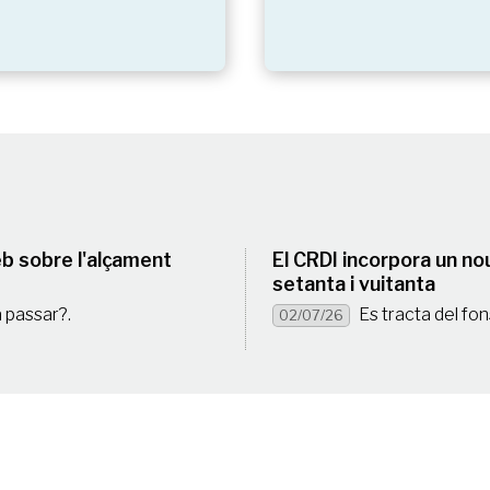
eb sobre l'alçament
El CRDI incorpora un no
setanta i vuitanta
a passar?.
Es tracta del fon
02/07/26