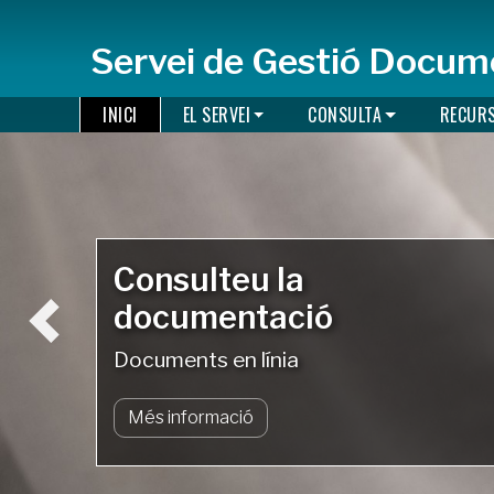
Servei de Gestió Docume
INICI
EL SERVEI
CONSULTA
RECUR
nsulteu la
cumentació
uments en línia
s informació