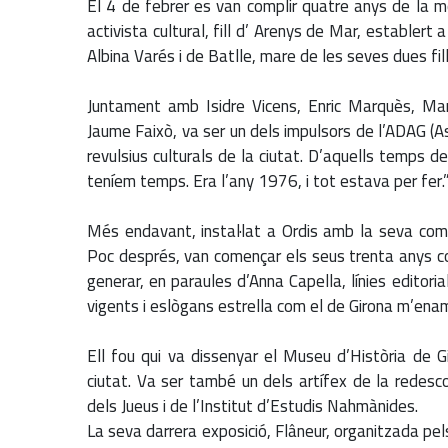
El 4 de febrer es van complir quatre anys de la 
activista cultural, fill d’ Arenys de Mar, establert
Albina Varés i de Batlle, mare de les seves dues fill
Juntament amb Isidre Vicens, Enric Marquès, Mar
Jaume Faixò, va ser un dels impulsors de l’ADAG (A
revulsius culturals de la ciutat. D’aquells temps de
teníem temps. Era l’any 1976, i tot estava per fer.
Més endavant, instal·lat a Ordis amb la seva com
Poc després, van començar els seus trenta anys co
generar, en paraules d’Anna Capella, línies editori
vigents i eslògans estrella com el de Girona m’ena
Ell fou qui va dissenyar el Museu d’Història de Gi
ciutat. Va ser també un dels artífex de la redesc
dels Jueus i de l’Institut d’Estudis Nahmànides.
La seva darrera exposició, Flâneur, organitzada pel