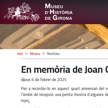
M
USEU
H
D'
ISTÒRIA
G
DE
IRONA
Inici
Museu
Notícies
En memòria de Joan
dijous 6 de febrer de 2025
Per a recordar-lo en aquest quart aniversari del 
l’àmbit de recepció, una petita mostra d’algunes de 
març.