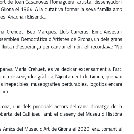
mort de Joan Casanovas Romaguera, artista, dissenyador i
 a Girona el 1964. A la ciutat va formar la seva família amb
es, Ariadna i Elisenda.
ia Crehuet, Bep Marquès, Lluís Carreras, Enric Ansesa i
ssemblea Democràtica d’Artistes de Girona), un dels grans
 lluita i d’esperança per canviar el món, ell recordava: “No
”
panya Maria Crehuet, es va dedicar extensament a l’art.
m a dissenyador gràfic a l’Ajuntament de Girona, que van
als irrepetibles, museografies perdurables, logotips encara
mora.
rona, i un dels principals actors del canvi d’imatge de la
oberta del Call jueu, amb el disseny del Museu d’Història
s Amics del Museu d’Art de Girona el 2020, era, tornant al