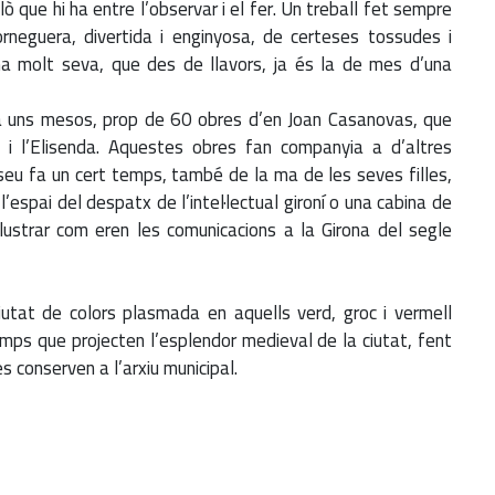
lò que hi ha entre l’observar i el fer. Un treball fet sempre
neguera, divertida i enginyosa, de certeses tossudes i
rona molt seva, que des de llavors, ja és la de mes d’una
fa uns mesos, prop de 60 obres d’en Joan Casanovas, que
a i l’Elisenda. Aquestes obres fan companyia a d’altres
useu fa un cert temps, també de la ma de les seves filles,
espai del despatx de l’intel·lectual gironí o una cabina de
·lustrar com eren les comunicacions a la Girona del segle
utat de colors plasmada en aquells verd, groc i vermell
mps que projecten l’esplendor medieval de la ciutat, fent
es conserven a l’arxiu municipal.