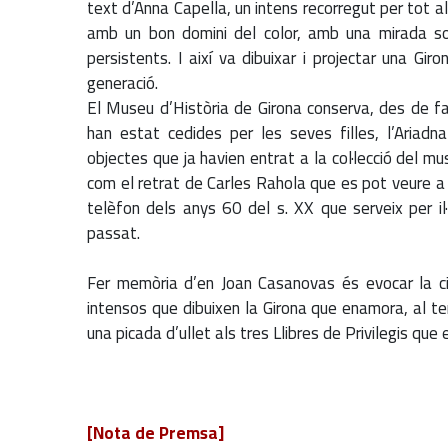
text d’Anna Capella, un intens recorregut per tot al
amb un bon domini del color, amb una mirada sor
persistents. I així va dibuixar i projectar una Gi
generació.
El Museu d’Història de Girona conserva, des de 
han estat cedides per les seves filles, l’Ariadn
objectes que ja havien entrat a la col·lecció del m
com el retrat de Carles Rahola que es pot veure a l’
telèfon dels anys 60 del s. XX que serveix per il
passat.
Fer memòria d’en Joan Casanovas és evocar la ci
intensos que dibuixen la Girona que enamora, al te
una picada d’ullet als tres Llibres de Privilegis que 
[Nota de Premsa]