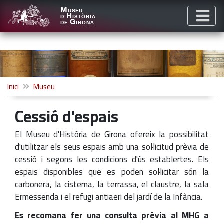
M
USEU
H
D'
ISTÒRIA
G
DE
IRONA
Inici
Museu
Cessió d'espais
El Museu d'Història de Girona ofereix la possibilitat
d'utilitzar els seus espais amb una sol·licitud prèvia de
cessió i segons les condicions d'ús establertes. Els
espais disponibles que es poden sol·licitar són la
carbonera, la cisterna, la terrassa, el claustre, la sala
Ermessenda i el refugi antiaeri del jardí de la Infància.
Es recomana fer una consulta prèvia al MHG a