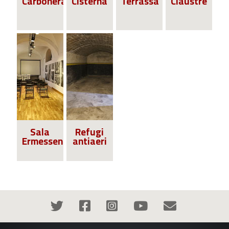
Carbonera
Cisterna
Terrassa
Claustre
Sala
Refugi
Ermessenda
antiaeri