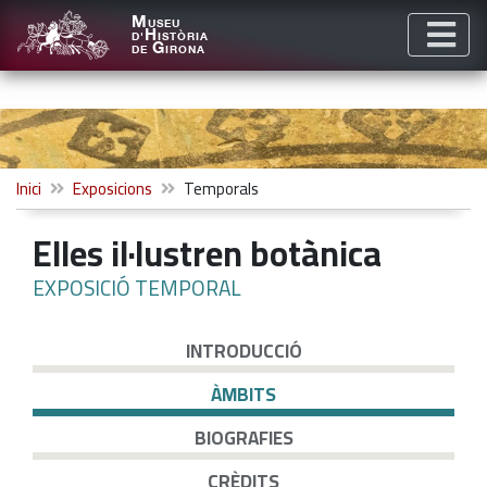
M
USEU
H
D'
ISTÒRIA
G
DE
IRONA
Inici
Exposicions
Temporals
Elles il·lustren botànica
EXPOSICIÓ TEMPORAL
INTRODUCCIÓ
ÀMBITS
BIOGRAFIES
CRÈDITS