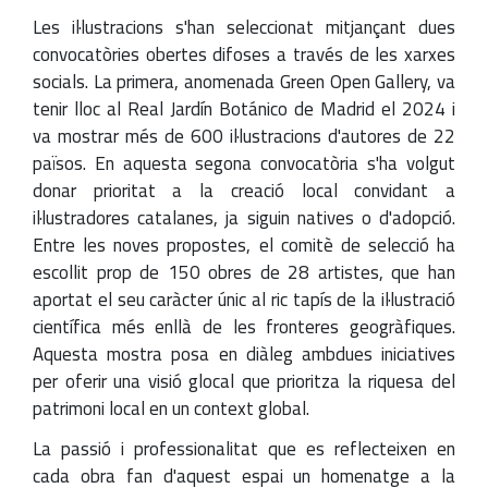
Les il·lustracions s'han seleccionat mitjançant dues
convocatòries obertes difoses a través de les xarxes
socials. La primera, anomenada Green Open Gallery, va
tenir lloc al Real Jardín Botánico de Madrid el 2024 i
va mostrar més de 600 il·lustracions d'autores de 22
països. En aquesta segona convocatòria s'ha volgut
donar prioritat a la creació local convidant a
il·lustradores catalanes, ja siguin natives o d'adopció.
Entre les noves propostes, el comitè de selecció ha
escollit prop de 150 obres de 28 artistes, que han
aportat el seu caràcter únic al ric tapís de la il·lustració
científica més enllà de les fronteres geogràfiques.
Aquesta mostra posa en diàleg ambdues iniciatives
per oferir una visió glocal que prioritza la riquesa del
patrimoni local en un context global.
La passió i professionalitat que es reflecteixen en
cada obra fan d'aquest espai un homenatge a la