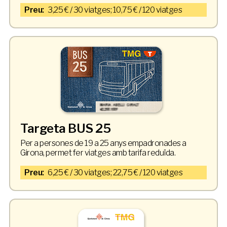
Preu:
3,25 € / 30 viatges; 10,75 € / 120 viatges
Targeta BUS 25
Per a persones de 19 a 25 anys empadronades a
Girona, permet fer viatges amb tarifa reduïda.
Preu:
6,25 € / 30 viatges; 22,75 € / 120 viatges