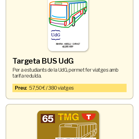
Targeta BUS UdG
Per a estudiants de la UdG, permet fer viatges amb
tarifa reduïda.
Preu:
57,50 € / 380 viatges