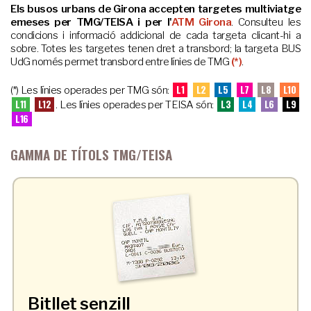
Els busos urbans de Girona accepten targetes multiviatge
emeses per TMG/TEISA i per l'
ATM Girona
. Consulteu les
condicions i informació addicional de cada targeta clicant-hi a
sobre. Totes les targetes tenen dret a transbord; la targeta BUS
UdG només permet transbord entre línies de TMG
(*)
.
L1
L2
L5
L7
L8
L10
(*) Les línies operades per TMG són:
L11
L12
L3
L4
L6
L9
. Les línies operades per TEISA són:
L16
GAMMA DE TÍTOLS TMG/TEISA
Bitllet senzill