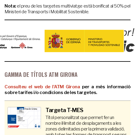
Nota:
el preu de les targetes multiviatge està bonificat al 50% pel
Ministeri de Transports i Mobilitat Sostenible.
GAMMA DE TÍTOLS ATM GIRONA
Consulteu el web de l'ATM Girona
per a més informació
sobre tarifes i/o condicions de les targetes.
Targeta T-MES
Títol personalitzat que permet fer un
nombre il·limitat de desplaçaments a les
zones delimitades per la primera validació,
amb totes les formes de transport segons