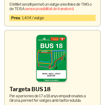
El bitllet senzill permet un viatge a les línies de TMG o
de TEISA
sense possibilitat de transbord
.
Preu:
1,40 € / viatge
Targeta BUS 18
Per a persones de 17 a 18 anys empadronades a
Girona, permet fer viatges amb tarifa reduïda.