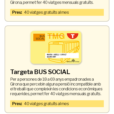
Girona, permet fer 40 viatges mensuals gratuïts.
Preu:
40 viatges gratuïts al mes
Targeta BUS SOCIAL
Per a persones de 18 a 69 anys empadronades a
Girona que percebin alguna pensió incompatible amb
el treball i que compleixin les condicions econòmiques
requerides, permet fer 40 viatges mensuals gratuïts.
Preu:
40 viatges gratuïts al mes