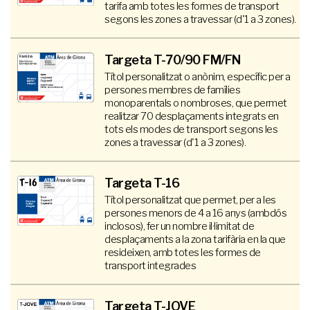
tarifa amb totes les formes de transport
segons les zones a travessar (d'1 a 3 zones).
Targeta T-70/90 FM/FN
Títol personalitzat o anònim, específic per a
persones membres de famílies
monoparentals o nombroses, que permet
realitzar 70 desplaçaments integrats en
tots els modes de transport segons les
zones a travessar (d'1 a 3 zones).
Targeta T-16
Títol personalitzat que permet, per a les
persones menors de 4 a 16 anys (ambdós
inclosos), fer un nombre il·limitat de
desplaçaments a la zona tarifària en la que
resideixen, amb totes les formes de
transport integrades
Targeta T-JOVE