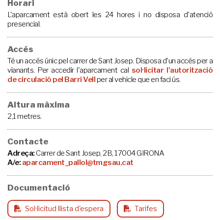
Horari
L'aparcament està obert les 24 hores i no disposa d'atenció
presencial.
Accés
Té un accés únic pel carrer de Sant Josep. Disposa d'un accés per a
vianants. Per accedir l'aparcament cal
sol·licitar l'autorització
de circulació pel Barri Vell
per al vehicle que en faci ús.
Altura màxima
2,1 metres.
Contacte
Adreça:
Carrer de Sant Josep, 2B, 17004 GIRONA
A/e:
aparcament_pallol@tmgsau.cat
Documentació
Sol·licitud llista d'espera
Tarifes