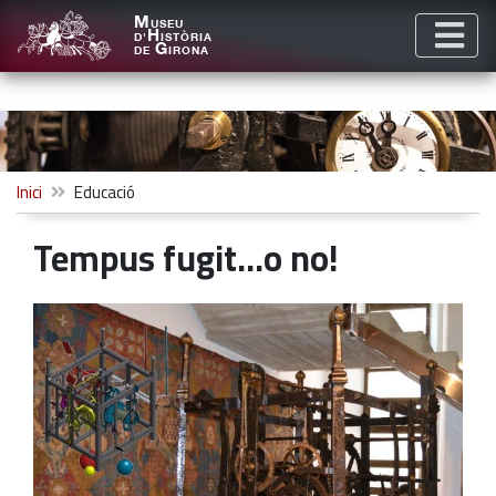
M
USEU
H
D'
ISTÒRIA
G
DE
IRONA
Inici
Educació
Tempus fugit...o no!