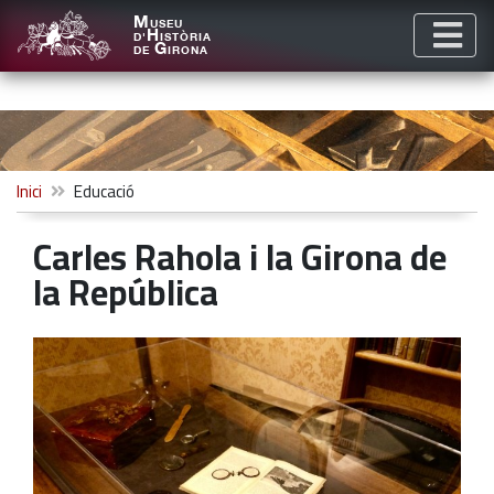
M
USEU
H
D'
ISTÒRIA
G
DE
IRONA
Inici
Educació
Carles Rahola i la Girona de
la República