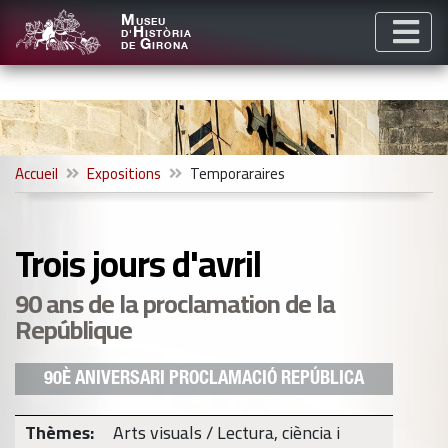
M
USEU
H
D'
ISTÒRIA
G
DE
IRONA
Accueil
Expositions
Temporaraires
Trois jours d'avril
90 ans de la proclamation de la
Repúblique
90È ANIVERSARI PROCLAMACIÓ REPÚBLICA
Thèmes:
Arts visuals / Lectura, ciència i