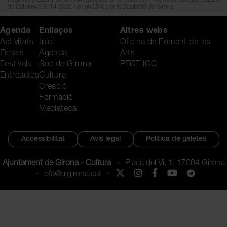
de Catalunya 2014-2020 i en un 25% per la Diputació de Girona.
Agenda
Enllaços
Altres webs
Activitats
Inici
Oficina de Foment de les
Espais
Agenda
Arts
Festivals
Soc de Girona
PECT ICC
Entreactes
Cultura
Creació
Formació
Mediateca
Accessibilitat
Avís legal
Política de galetes
Ajuntament de Girona - Cultura
·
Plaça del Vi, 1, 17004 Girona
·
ofa@ajgirona.cat
·