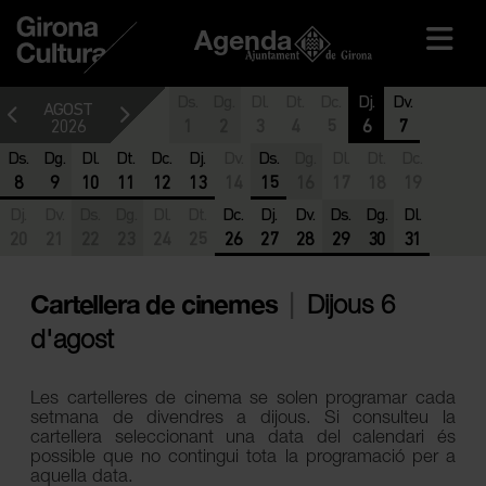
Agenda
Ds.
Dg.
Dl.
Dt.
Dc.
Dj.
Dv.
AGOST
2026
1
2
3
4
5
6
7
Ds.
Dg.
Dl.
Dt.
Dc.
Dj.
Dv.
Ds.
Dg.
Dl.
Dt.
Dc.
8
9
10
11
12
13
14
15
16
17
18
19
Dj.
Dv.
Ds.
Dg.
Dl.
Dt.
Dc.
Dj.
Dv.
Ds.
Dg.
Dl.
20
21
22
23
24
25
26
27
28
29
30
31
Cartellera de cinemes
|
Dijous 6
d'agost
Les cartelleres de cinema se solen programar cada
setmana de divendres a dijous. Si consulteu la
cartellera seleccionant una data del calendari és
possible que no contingui tota la programació per a
aquella data.