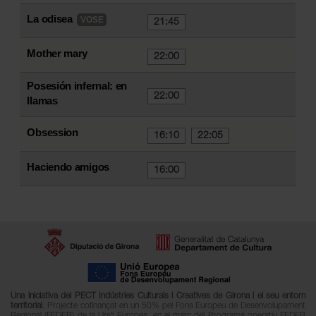
La odisea
VOSE
21:45
Mother mary
22:00
Posesión infernal: en
22:00
llamas
Obsession
16:10
22:05
Haciendo amigos
16:00
Una iniciativa del PECT Indústries Culturals i Creatives de Girona i el seu entorn
territorial
. Projecte cofinançat en un 50% pel Fons Europeu de Desenvolupament
Regional (FEDER) de la Unió Europea, en el marc del Programa operatiu FEDER