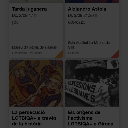
Tarda juganera
Alejandro Astola
Dc. 2/09 17 h
Dj. 3/09 21.30 h
JOC
CONCERT
Sala Auditori La Mirona de
Museu d'Història dels Jueus
Salt
Patrimoni i museus
Música
La persecució
Els orígens de
LGTBIQA+ a través
l'activisme
de la història
LGTBIQA+ a Girona