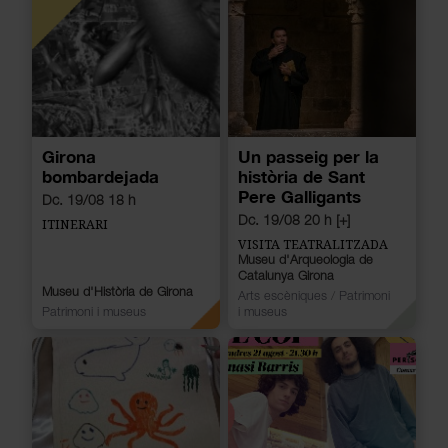
Girona
Un passeig per la
bombardejada
història de Sant
Pere Galligants
Dc. 19/08 18 h
Dc. 19/08 20 h [+]
ITINERARI
VISITA TEATRALITZADA
Museu d'Arqueologia de
Catalunya Girona
Museu d'Història de Girona
Arts escèniques
/
Patrimoni
Patrimoni i museus
i museus