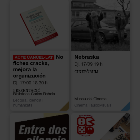
No
Nebraska
ACTE CANCEL·LAT
fiches cracks,
Dj. 17/09 19 h
mejora la
CINEFÒRUM
organización
Dj. 17/09 18.30 h
PRESENTACIÓ
Biblioteca Carles Rahola
Museu del Cinema
Lectura, ciència i
humanitats
Cinema i audiovisuals