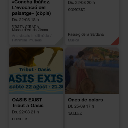
«Concha Ibáñez.
Ds. 22/08 20 h
L'evocació del
CONCERT
paisatge» (còpia)
Ds. 22/08 18 h
VISITA GUIADA
Museu d'Art de Girona
Passeig de la Sardana
Arts visuals i multimèdia
/
Patrimoni i museus
Música
OASIS EXIST –
Ones de colors
Tribut a Oasis
Dt. 25/08 17 h
Ds. 22/08 21 h
TALLER
CONCERT