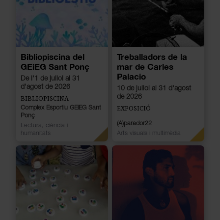
Bibliopiscina del
Treballadors de la
GEiEG Sant Ponç
mar de Carles
Palacio
De l'1 de juliol al 31
d'agost de 2026
10 de juliol al 31 d'agost
de 2026
BIBLIOPISCINA
EXPOSICIÓ
Complex Esportiu GEiEG Sant
Ponç
(A)parador22
Lectura, ciència i
humanitats
Arts visuals i multimèdia