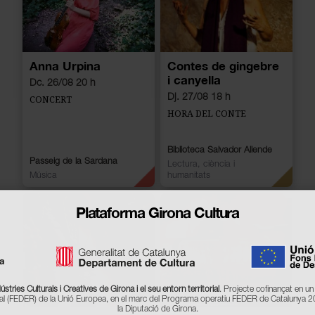
Anna Urpina
Contes de gingebre
i canyella
Dc. 26/08 20 h
Dj. 27/08 18 h
CONCERT
HORA DEL CONTE
Biblioteca Salvador Allende
Passeig de la Sardana
Lectura, ciència i
Música
humanitats
Plataforma Girona Cultura
stries Culturals i Creatives de Girona i el seu entorn territorial
. Projecte cofinançat en 
 (FEDER) de la Unió Europea, en el marc del Programa operatiu FEDER de Catalunya 
la Diputació de Girona.