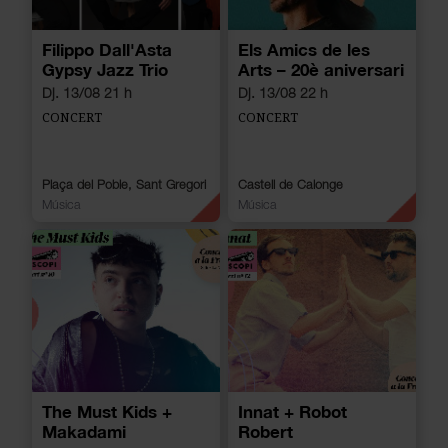
Filippo Dall'Asta
Els Amics de les
Gypsy Jazz Trio
Arts – 20è aniversari
Dj. 13/08 21 h
Dj. 13/08 22 h
CONCERT
CONCERT
Plaça del Poble, Sant Gregori
Castell de Calonge
Música
Música
The Must Kids +
Innat + Robot
Makadami
Robert