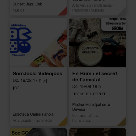
Sunset Jazz Club
Arts visuals i multimèdia
/
Música
Patrimoni i museus
SomJocs: Videojocs
En Bum i el secret
de l'amistat
Dc. 19/08 17 h [+]
Dc. 19/08 18 h
JOC
HORA DEL CONTE
Piscina Municipal de la
Devesa
Biblioteca Carles Rahola
Lectura, ciència i
Arts visuals i multimèdia
humanitats