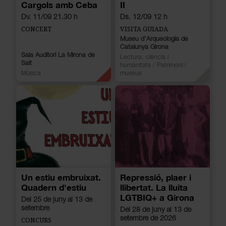
Cargols amb Ceba
II
Dv. 11/09 21.30 h
Ds. 12/09 12 h
CONCERT
VISITA GUIADA
Museu d'Arqueologia de
Catalunya Girona
Sala Auditori La Mirona de
Lectura, ciència i
Salt
humanitats
/
Patrimoni i
Música
museus
Un estiu embruixat.
Repressió, plaer i
Quadern d'estiu
llibertat. La lluita
LGTBIQ+ a Girona
Del 25 de juny al 13 de
setembre
Del 28 de juny al 13 de
setembre de 2026
CONCURS