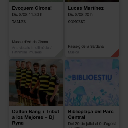
Evoquem Girona!
Lucas Martínez
Ds. 8/08 11.30 h
Ds. 8/08 20 h
TALLER
CONCERT
Museu d'Art de Girona
Passeig de la Sardana
Arts visuals i multimèdia
/
Patrimoni i museus
Música
Dalton Bang + Tribut
Biblioplaça del Parc
a los Mejores + Dj
Central
Ryna
Del 20 de juliol al 9 d'agost