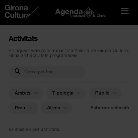
Agenda
Activitats
En aquest web pots trobar tota l'oferta de Girona Cultura.
Hi ha 351 activitats programades.
Àmbits
Tipologia
Públic
Preu
Altres
Esborrar selecció
Es mostren 351 activitats.