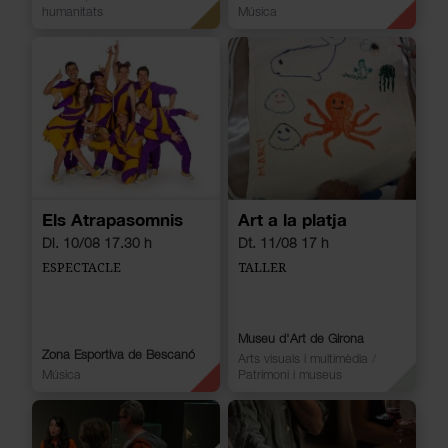
humanitats
Música
Els Atrapasomnis
Art a la platja
Dl. 10/08 17.30 h
Dt. 11/08 17 h
ESPECTACLE
TALLER
Museu d'Art de Girona
Zona Esportiva de Bescanó
Arts visuals i multimèdia
/
Música
Patrimoni i museus