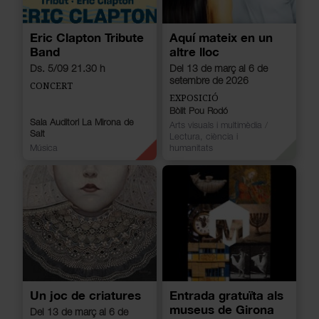
Eric Clapton Tribute
Aquí mateix en un
Band
altre lloc
Ds. 5/09 21.30 h
Del 13 de març al 6 de
setembre de 2026
CONCERT
EXPOSICIÓ
Bòlit Pou Rodó
Sala Auditori La Mirona de
Arts visuals i multimèdia
/
Salt
Lectura, ciència i
Música
humanitats
Un joc de criatures
Entrada gratuïta als
museus de Girona
Del 13 de març al 6 de