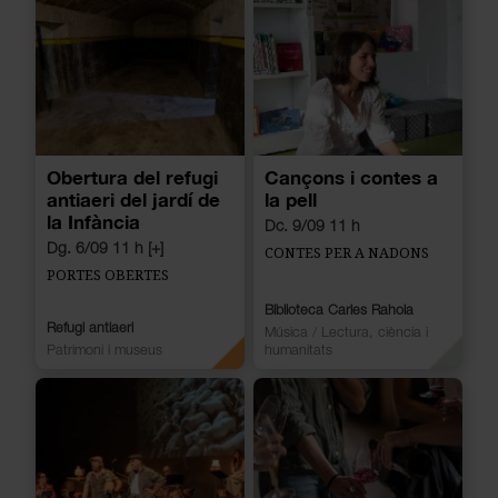
Obertura del refugi
Cançons i contes a
antiaeri del jardí de
la pell
la Infància
Dc. 9/09 11 h
Dg. 6/09 11 h [+]
CONTES PER A NADONS
PORTES OBERTES
Biblioteca Carles Rahola
Refugi antiaeri
Música
/
Lectura, ciència i
Patrimoni i museus
humanitats