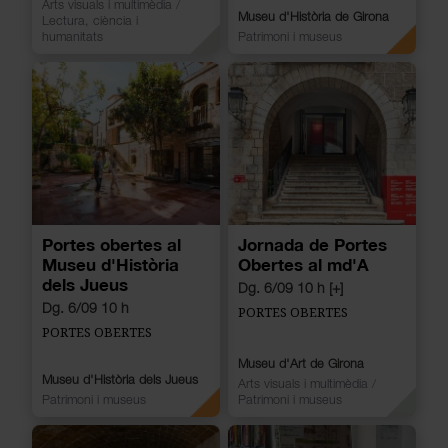
Arts visuals i multimèdia
/
Museu d'Història de Girona
Lectura, ciència i
humanitats
Patrimoni i museus
Portes obertes al
Jornada de Portes
Museu d'Història
Obertes al md'A
dels Jueus
Dg. 6/09 10 h [+]
Dg. 6/09 10 h
PORTES OBERTES
PORTES OBERTES
Museu d'Art de Girona
Museu d'Història dels Jueus
Arts visuals i multimèdia
/
Patrimoni i museus
Patrimoni i museus