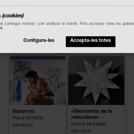
Verema d'Art
Sobre la Tirania
Dj. 27/08 18.15 h
Dj. 27/08 21 h
s
(cookies)
VISITA GUIADA
PERFORMANCE
 el contingut mostrat i per analitzar el trànsit. Pots acceptar totes les galete
í.
Museu d'Història dels Jueus
Configura-les
Accepta-les totes
Museu d'Art de Girona
Arts escèniques
/
Patrimoni
Patrimoni i museus
i museus
Susurros
«Geometria de la
naturalesa»
Fins al 28/08/26
Del 5 al 28 d'agost
EXPOSICIÓ
EXPOSICIÓ