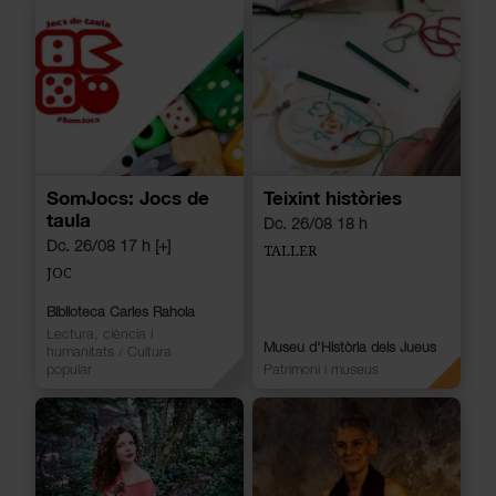
SomJocs: Jocs de
Teixint històries
taula
Dc. 26/08 18 h
Dc. 26/08 17 h [+]
TALLER
JOC
Biblioteca Carles Rahola
Lectura, ciència i
Museu d'Història dels Jueus
humanitats
/
Cultura
popular
Patrimoni i museus