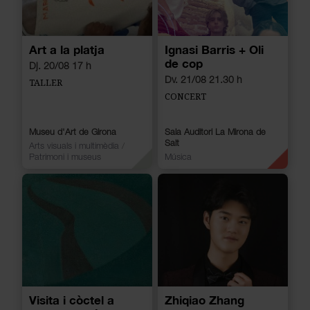
Art a la platja
Ignasi Barris + Oli
de cop
Dj. 20/08 17 h
Dv. 21/08 21.30 h
TALLER
CONCERT
Museu d'Art de Girona
Sala Auditori La Mirona de
Salt
Arts visuals i multimèdia
/
Patrimoni i museus
Música
Visita i còctel a
Zhiqiao Zhang