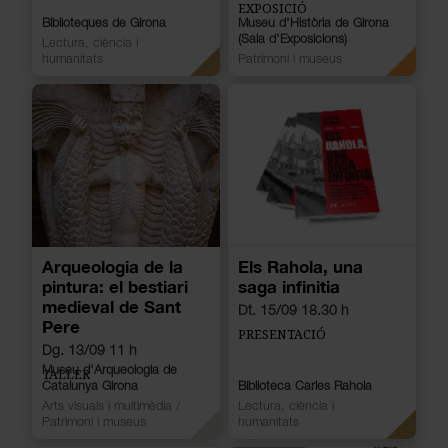
EXPOSICIÓ
Biblioteques de Girona
Museu d'Història de Girona
(Sala d'Exposicions)
Lectura, ciència i
humanitats
Patrimoni i museus
Arqueologia de la
Els Rahola, una
pintura: el bestiari
saga infinitia
medieval de Sant
Dt. 15/09 18.30 h
Pere
PRESENTACIÓ
Dg. 13/09 11 h
Museu d'Arqueologia de
TALLER
Catalunya Girona
Biblioteca Carles Rahola
Arts visuals i multimèdia
/
Lectura, ciència i
Patrimoni i museus
humanitats