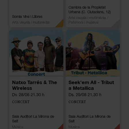
Cambra de la Propietat
Urbana (C. Ciutadans, 12)
Somia Vins i Llibres
Arts visuals i multimèdia
/
Arts visuals i multimèdia
Patrimoni i museus
Natxo Tarrés & The
Seek'em All - Tribut
Wireless
a Metallica
Dv. 28/08 21.30 h
Ds. 29/08 21.30 h
CONCERT
CONCERT
Sala Auditori La Mirona de
Sala Auditori La Mirona de
Salt
Salt
Música
Música