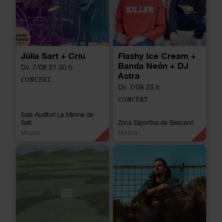
Júlia Sart + Criu
Flashy Ice Cream +
Banda Neón + DJ
Dv. 7/08 21.30 h
Astra
CONCERT
Dv. 7/08 23 h
CONCERT
Sala Auditori La Mirona de
Salt
Zona Esportiva de Bescanó
Música
Música