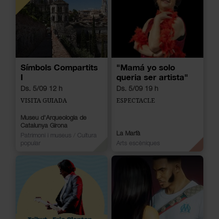
Símbols Compartits
"Mamá yo solo
I
queria ser artista"
Ds. 5/09 12 h
Ds. 5/09 19 h
VISITA GUIADA
ESPECTACLE
Museu d'Arqueologia de
Catalunya Girona
La Marfà
Patrimoni i museus
/
Cultura
popular
Arts escèniques