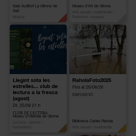
Sala Auditori La Mirona de
Museu d'Art de Girona
Salt
Arts visuals i multimèdia
/
Música
Patrimoni i museus
Llegint sota les
RaholaFoto2025
estrelles... club de
Fins al 26/08/26
lectura a la fresca
EXPOSICIÓ
(agost)
Dt. 25/08 21 h
CLUB DE LECTURA
Museu d'Història de Girona
Biblioteca Carles Rahola
Lectura, ciència i
humanitats
Arts visuals i multimèdia