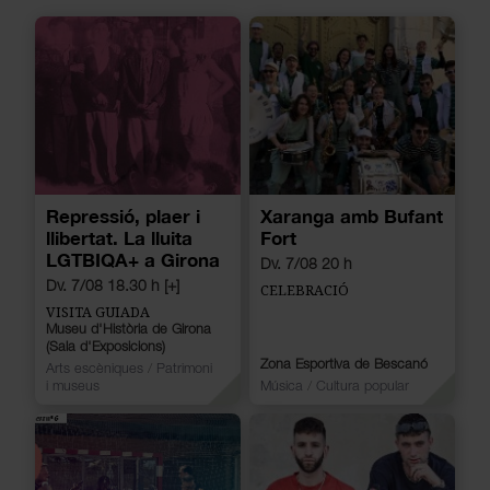
Repressió, plaer i
Xaranga amb Bufant
llibertat. La lluita
Fort
LGTBIQA+ a Girona
Dv. 7/08 20 h
Dv. 7/08 18.30 h [+]
CELEBRACIÓ
VISITA GUIADA
Museu d'Història de Girona
(Sala d'Exposicions)
Zona Esportiva de Bescanó
Arts escèniques
/
Patrimoni
i museus
Música
/
Cultura popular