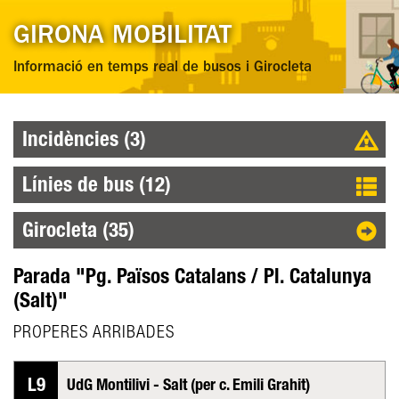
GIRONA MOBILITAT
Informació en temps real de busos i Girocleta
Incidències (3)
Línies de bus (12)
Girocleta (35)
Parada "Pg. Països Catalans / Pl. Catalunya
(Salt)"
PROPERES ARRIBADES
L9
UdG Montilivi - Salt (per c. Emili Grahit)