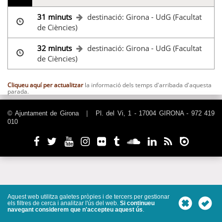
31 minuts
destinació: Girona - UdG (Facultat
de Ciències)
32 minuts
destinació: Girona - UdG (Facultat
de Ciències)
Cliqueu aquí per actualitzar
la informació dels temps d'arribada d'aquesta
parada.
© Ajuntament de Girona
|
Pl. del Vi, 1 - 17004 GIRONA - 972 419
010
Aquest web utilitza galetes pròpies i de tercers per gestionar
els filtres de cerca i analitzar l'ús del web.
Si continueu
navegant considerem que n'accepteu aquest ús
.