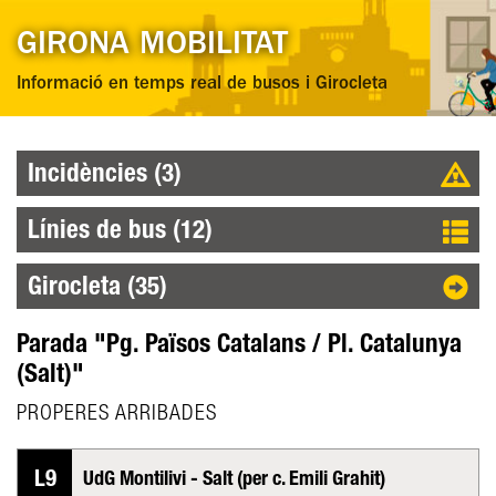
GIRONA MOBILITAT
Informació en temps real de busos i Girocleta
Incidències (3)
Línies de bus (12)
Girocleta (35)
Parada "Pg. Països Catalans / Pl. Catalunya
(Salt)"
PROPERES ARRIBADES
L9
UdG Montilivi - Salt (per c. Emili Grahit)