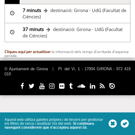
7 minuts
destinació: Girona - UdG (Facultat de
Ciències)
37 minuts
destinació: Girona - UdG (Facultat
de Ciències)
Cliqueu aquí per actualitzar
la informació dels temps d'arribada d'aquesta
parada.
© Ajuntament de Girona
|
Pl. del Vi, 1 - 17004 GIRONA - 972 419
010
Aquest web utilitza galetes pròpies i de tercers per gestionar
els filtres de cerca i analitzar l'ús del web.
Si continueu
navegant considerem que n'accepteu aquest ús
.