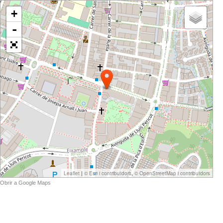
+
-
|
,
Leaflet
© Esri i contribuïdors
© OpenStreetMap i contribuïdors
Obrir a Google Maps