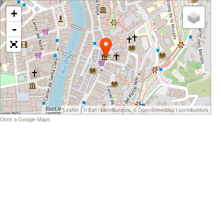
+
-
|
,
Leaflet
© Esri i contribuïdors
© OpenStreetMap i contribuïdors
Obrir a Google Maps