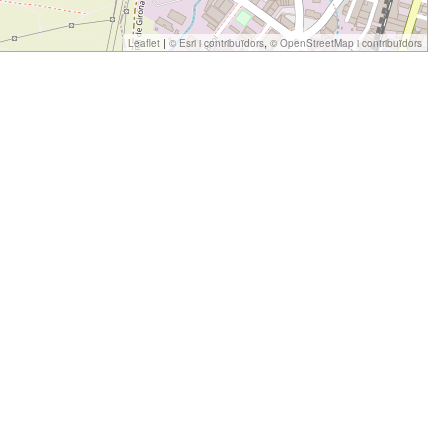
|
,
Leaflet
© Esri i contribuïdors
© OpenStreetMap i contribuïdors