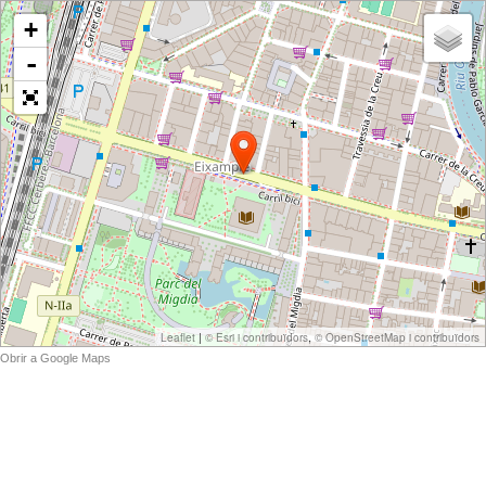
+
-
|
,
Leaflet
© Esri i contribuïdors
© OpenStreetMap i contribuïdors
Obrir a Google Maps