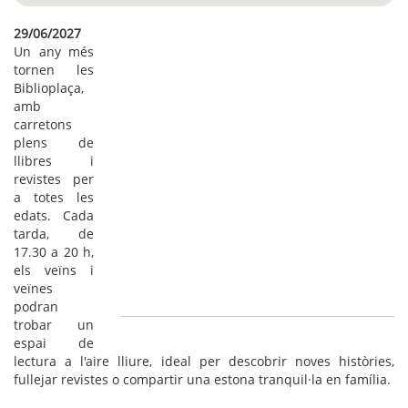
29/06/2027
Un any més
tornen les
Biblioplaça,
amb
carretons
plens de
llibres i
revistes per
a totes les
edats. Cada
tarda, de
17.30 a 20 h,
els veïns i
veïnes
podran
trobar un
espai de
lectura a l'aire lliure, ideal per descobrir noves històries,
fullejar revistes o compartir una estona tranquil·la en família.