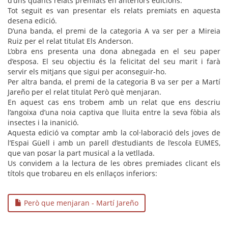
d’uns quants relats premiats en anteriors edicions.
Tot seguit es van presentar els relats premiats en aquesta
desena edició.
D’una banda, el premi de la categoria A va ser per a Mireia
Ruiz per el relat titulat Els Anderson.
L’obra ens presenta una dona abnegada en el seu paper
d’esposa. El seu objectiu és la felicitat del seu marit i farà
servir els mitjans que sigui per aconseguir-ho.
Per altra banda, el premi de la categoria B va ser per a Martí
Jareño per el relat titulat Però què menjaran.
En aquest cas ens trobem amb un relat que ens descriu
l’angoixa d’una noia captiva que lluita entre la seva fòbia als
insectes i la inanició.
Aquesta edició va comptar amb la col·laboració dels joves de
l’Espai Güell i amb un parell d’estudiants de l’escola EUMES,
que van posar la part musical a la vetllada.
Us convidem a la lectura de les obres premiades clicant els
títols que trobareu en els enllaços inferiors:
Però que menjaran - Martí Jareño