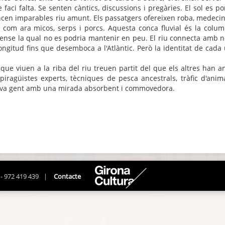
 faci falta. Se senten càntics, discussions i pregàries. El sol es po
cen imparables riu amunt. Els passatgers ofereixen roba, medeci
va com ara micos, serps i porcs. Aquesta conca fluvial és la colu
sense la qual no es podria mantenir en peu. El riu connecta amb 
ongitud fins que desemboca a l'Atlàntic. Però la identitat de cada
 que viuen a la riba del riu treuen partit del que els altres han a
ragüistes experts, tècniques de pesca ancestrals, tràfic d'anim
la seva gent amb una mirada absorbent i commovedora.
 - 972 419 439
|
Contacte