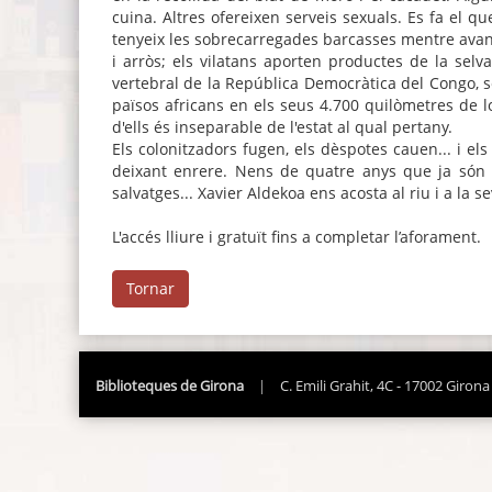
cuina. Altres ofereixen serveis sexuals. Es fa el que
tenyeix les sobrecarregades barcasses mentre avan
i arròs; els vilatans aporten productes de la sel
vertebral de la República Democràtica del Congo, 
països africans en els seus 4.700 quilòmetres de l
d'ells és inseparable de l'estat al qual pertany.
Els colonitzadors fugen, els dèspotes cauen... i els
deixant enrere. Nens de quatre anys que ja són pi
salvatges... Xavier Aldekoa ens acosta al riu i a 
L'accés lliure i gratuït fins a completar l’aforament.
Tornar
Biblioteques de Girona
|
C. Emili Grahit, 4C - 17002 Girona