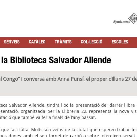
SERVEIS
CATÀLEG
TRÀMITS
COL·LECCIÓ
ESCOLES
 la Biblioteca Salvador Allende
 al Congo" i conversa amb Anna Punsí, el proper dilluns 27 de
teca Salvador Allende, tindrà lloc la presentació del darrer llibre
sentació, organitzada per la Llibreria 22, representa la nova vis
tació que també va fer a finals de l'any passat.
que faci falta. Molts són veïns de la ciutat que esperen trobar fe
gunes dones, amb el seu fornet de carbó a sobre, ofereixen servei