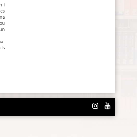
n i
nes
mna
nou
 un
nat
als