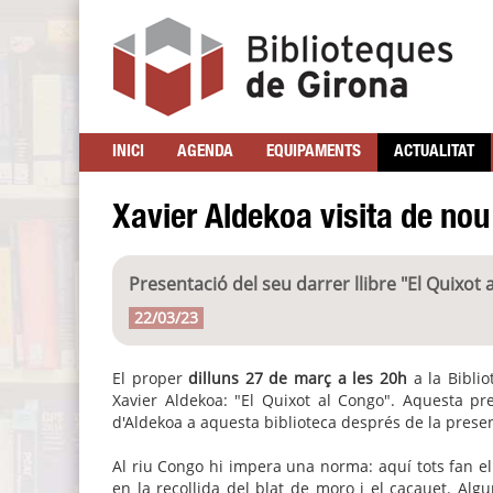
INICI
AGENDA
EQUIPAMENTS
ACTUALITAT
Xavier Aldekoa visita de nou
Presentació del seu darrer llibre "El Quixot
22/03/23
El proper
dilluns 27 de març a les 20h
a la Biblio
Xavier Aldekoa: "El Quixot al Congo". Aquesta pre
d'Aldekoa a aquesta biblioteca després de la presen
Al riu Congo hi impera una norma: aquí tots fan el 
en la recollida del blat de moro i el cacauet. Al