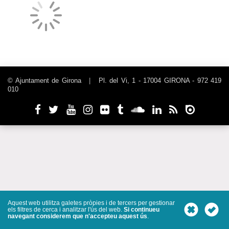
© Ajuntament de Girona
|
Pl. del Vi, 1 - 17004 GIRONA - 972 419
010
Aquest web utilitza galetes pròpies i de tercers per gestionar
els filtres de cerca i analitzar l'ús del web.
Si continueu
navegant considerem que n'accepteu aquest ús
.