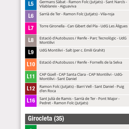
Germans Sàbat - Ramon Folc (Jutjats) - Sant Narcís -
L5
Vilablareix - Aiguaviva
Sarrià de Ter - Ramon Folc (Jutjats) - Vila-roja
L6
Torre Gironella - Can Gibert del Pla - UdG Les Àligues
L7
Estació d'Autobusos / Renfe - Parc Tecnològic - UdG
L8
Montilivi
UdG Montilivi - Salt (per c. Emili Grahit)
L9
Estació d'Autobusos / Renfe - Fornells de la Selva
L10
CAP Güell - CAP Santa Clara - CAP Montilivi - UdG-
L11
Montilivi - Sant Daniel
Ramon Folc (Jutjats) - Barri Vell - Sant Daniel - Puig
L12
d'en Roca
Sant Julià de Ramis - Sarrià de Ter - Pont Major -
L16
Pedret - Ramon Folc (Jutjats)
Girocleta (35)