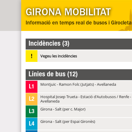
GIRONA MOBILITAT
Informació en temps real de busos i Girocleta
Incidències (3)
!
Vegeu les incidències
Línies de bus (12)
Montjuïc - Ramon Folc (Jutjats) - Avellaneda
L1
Hospital Josep Trueta - Estació d'Autobusos / Renfe -
L2
Avellaneda
Girona - Salt (per c. Major)
L3
Girona - Salt (per Espai Gironès)
L4