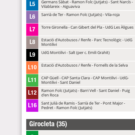
Germans Sàbat - Ramon Folc (Jutjats) - Sant Narcís -
L5
Vilablareix - Aiguaviva
Sarrià de Ter - Ramon Folc (Jutjats) - Vila-roja
L6
Torre Gironella - Can Gibert del Pla - UdG Les Àligues
L7
Estació d'Autobusos / Renfe - Parc Tecnològic - UdG
L8
Montilivi
UdG Montilivi - Salt (per c. Emili Grahit)
L9
Estació d'Autobusos / Renfe - Fornells de la Selva
L10
CAP Güell - CAP Santa Clara - CAP Montilivi - UdG-
L11
Montilivi - Sant Daniel
Ramon Folc (Jutjats) - Barri Vell - Sant Daniel - Puig
L12
d'en Roca
Sant Julià de Ramis - Sarrià de Ter - Pont Major -
L16
Pedret - Ramon Folc (Jutjats)
Girocleta (35)