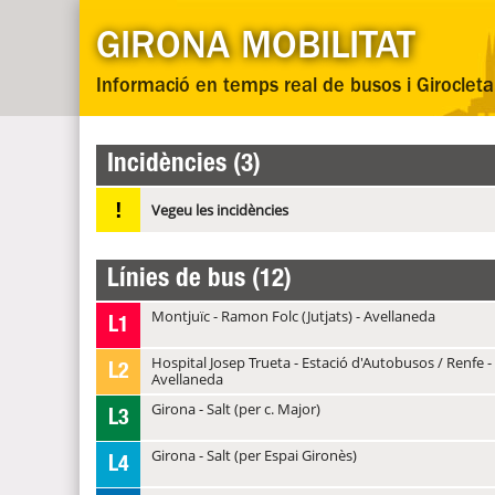
GIRONA MOBILITAT
Informació en temps real de busos i Girocleta
Incidències (3)
!
Vegeu les incidències
Línies de bus (12)
Montjuïc - Ramon Folc (Jutjats) - Avellaneda
L1
Hospital Josep Trueta - Estació d'Autobusos / Renfe -
L2
Avellaneda
Girona - Salt (per c. Major)
L3
Girona - Salt (per Espai Gironès)
L4