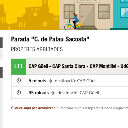
Parada "C. de Palau Sacosta"
PROPERES ARRIBADES
L11
CAP Güell - CAP Santa Clara - CAP Montilivi - UdG
5 minuts
destinació: CAP Güell
35 minuts
destinació: CAP Güell
Cliqueu aquí per actualitzar
la informació dels temps d'arribada d'aquest