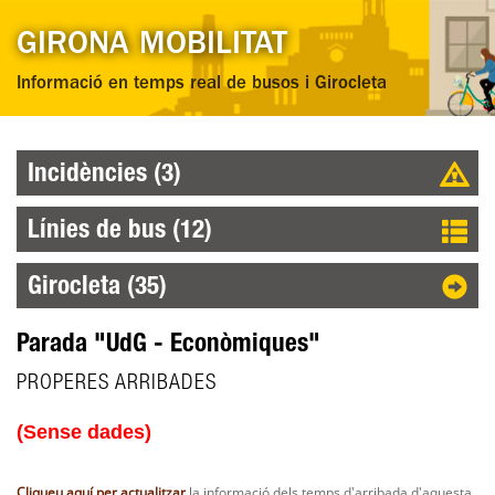
GIRONA MOBILITAT
Informació en temps real de busos i Girocleta
Incidències (3)
Línies de bus (12)
Girocleta (35)
Parada "UdG - Econòmiques"
PROPERES ARRIBADES
(Sense dades)
Cliqueu aquí per actualitzar
la informació dels temps d'arribada d'aquesta