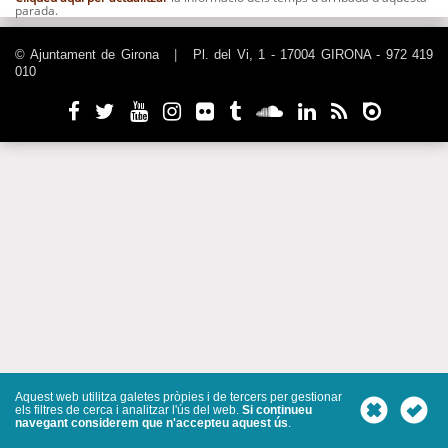
parada.
© Ajuntament de Girona
|
Pl. del Vi, 1 - 17004 GIRONA - 972 419
010
Aquest web utilitza galetes pròpies i de tercers per gestionar
els filtres de cerca i analitzar l'ús del web.
Si continueu
navegant considerem que n'accepteu aquest ús
.