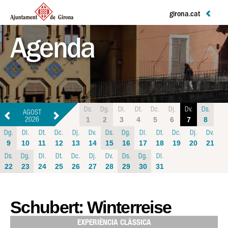
girona.cat
Agenda
Ds.
Dg.
Dl.
Dt.
Dc.
Dj.
Dv.
Ds.
AGOST
1
2
3
4
5
6
7
8
2026
Dg.
Dl.
Dt.
Dc.
Dj.
Dv.
Ds.
Dg.
Dl.
Dt.
Dc.
Dj.
Dv.
9
10
11
12
13
14
15
16
17
18
19
20
21
Ds.
Dg.
Dl.
Dt.
Dc.
Dj.
Dv.
Ds.
Dg.
Dl.
22
23
24
25
26
27
28
29
30
31
Schubert: Winterreise
EXPERIÈNCIA CLÀSSICA