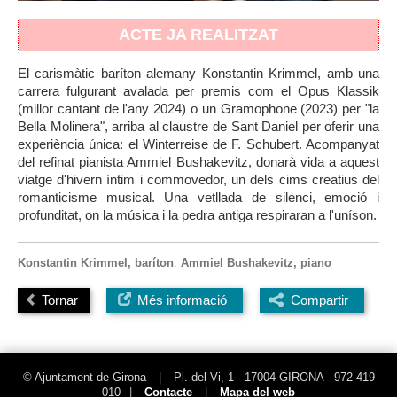
ACTE JA REALITZAT
El carismàtic baríton alemany Konstantin Krimmel, amb una
carrera fulgurant avalada per premis com el Opus Klassik
(millor cantant de l'any 2024) o un Gramophone (2023) per "la
Bella Molinera", arriba al claustre de Sant Daniel per oferir una
experiència única: el Winterreise de F. Schubert. Acompanyat
del refinat pianista Ammiel Bushakevitz, donarà vida a aquest
viatge d'hivern íntim i commovedor, un dels cims creatius del
romanticisme musical. Una vetllada de silenci, emoció i
profunditat, on la música i la pedra antiga respiraran a l'uníson.
Konstantin Krimmel
, baríton
.
Ammiel Bushakevitz
, piano
Tornar
Més informació
Compartir
© Ajuntament de Girona
|
Pl. del Vi, 1 - 17004 GIRONA - 972 419
010
|
Contacte
|
Mapa del web