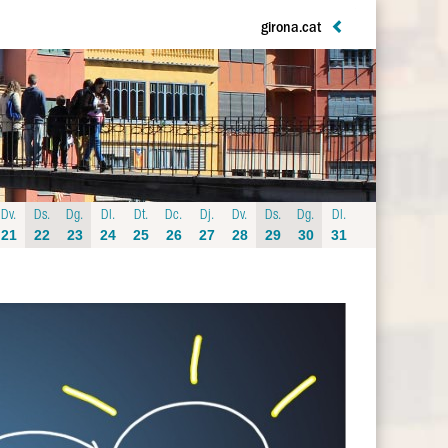
girona.cat
Dv.
Ds.
Dg.
Dl.
Dt.
Dc.
Dj.
Dv.
Ds.
Dg.
Dl.
21
22
23
24
25
26
27
28
29
30
31