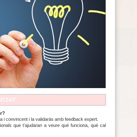
ITZAT
ar?
 i convincent i la validaràs amb feedback expert.
sionals que t'ajudaran a veure què funciona, què cal