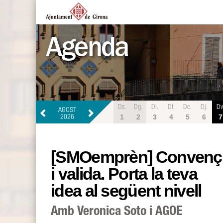
Agenda
Ds.
Dg.
Dl.
Dt.
Dc.
Dj.
Dv
AGOST
1
2
3
4
5
6
7
2026
[SMOemprèn] Convenç
i valida. Porta la teva
idea al següent nivell
Amb Veronica Soto i AGOE