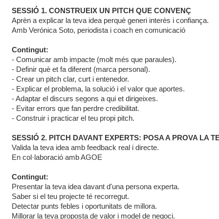
SESSIÓ 1. CONSTRUEIX UN PITCH QUE CONVENÇ
Aprèn a explicar la teva idea perquè generi interès i confiança.
Amb Verónica Soto, periodista i coach en comunicació
Contingut:
- Comunicar amb impacte (molt més que paraules).
- Definir què et fa diferent (marca personal).
- Crear un pitch clar, curt i entenedor.
- Explicar el problema, la solució i el valor que aportes.
- Adaptar el discurs segons a qui et dirigeixes.
- Evitar errors que fan perdre credibilitat.
- Construir i practicar el teu propi pitch.
SESSIÓ 2. PITCH DAVANT EXPERTS: POSA A PROVA LA T
Valida la teva idea amb feedback real i directe.
En col·laboració amb AGOE
Contingut:
Presentar la teva idea davant d'una persona experta.
Saber si el teu projecte té recorregut.
Detectar punts febles i oportunitats de millora.
Millorar la teva proposta de valor i model de negoci.