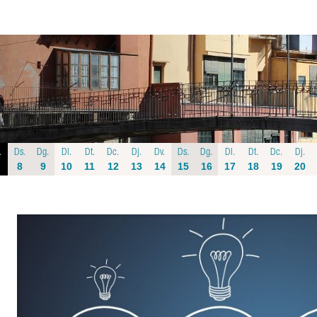
.
Ds.
Dg.
Dl.
Dt.
Dc.
Dj.
Dv.
Ds.
Dg.
Dl.
Dt.
Dc.
Dj.
8
9
10
11
12
13
14
15
16
17
18
19
20