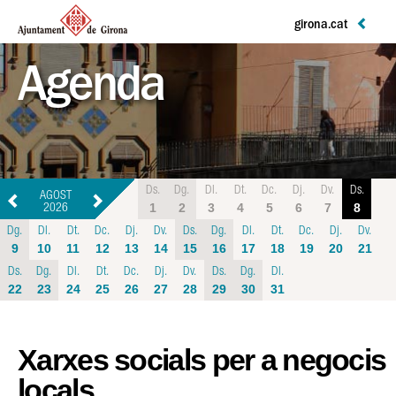
girona.cat
Agenda
Ds.
Dg.
Dl.
Dt.
Dc.
Dj.
Dv.
Ds.
AGOST
1
2
3
4
5
6
7
8
2026
Dg.
Dl.
Dt.
Dc.
Dj.
Dv.
Ds.
Dg.
Dl.
Dt.
Dc.
Dj.
Dv.
9
10
11
12
13
14
15
16
17
18
19
20
21
Ds.
Dg.
Dl.
Dt.
Dc.
Dj.
Dv.
Ds.
Dg.
Dl.
22
23
24
25
26
27
28
29
30
31
Xarxes socials per a negocis
locals