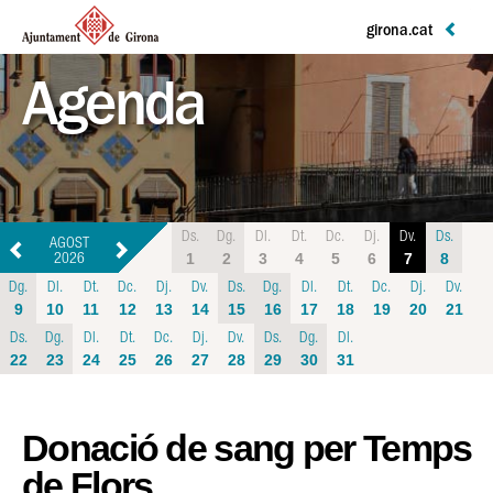
girona.cat
Agenda
Ds.
Dg.
Dl.
Dt.
Dc.
Dj.
Dv.
Ds.
AGOST
1
2
3
4
5
6
7
8
2026
Dg.
Dl.
Dt.
Dc.
Dj.
Dv.
Ds.
Dg.
Dl.
Dt.
Dc.
Dj.
Dv.
9
10
11
12
13
14
15
16
17
18
19
20
21
Ds.
Dg.
Dl.
Dt.
Dc.
Dj.
Dv.
Ds.
Dg.
Dl.
22
23
24
25
26
27
28
29
30
31
Donació de sang per Temps
de Flors